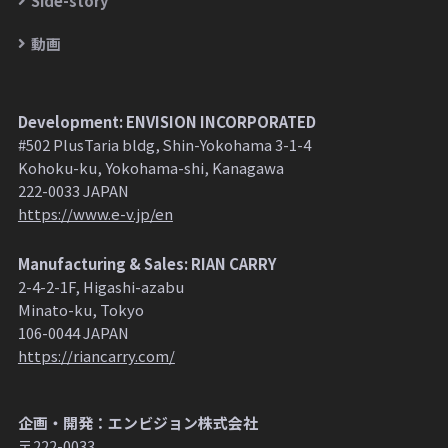
Side-story
動画
Development: ENVISION INCORPORATED
#502 PlusTaria bldg, Shin-Yokohama 3-1-4
Kohoku-ku, Yokohama-shi, Kanagawa
222-0033 JAPAN
https://www.e-v.jp/en
Manufacturing & Sales: RIAN CARRY
2-4-2-1F, Higashi-azabu
Minato-ku, Tokyo
106-0044 JAPAN
https://riancarry.com/
企画・開発：エンビジョン株式会社
〒222-0033