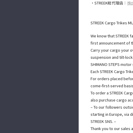
・STREEK総代理店：
株式
STREEK Cargo Trikes MU
We know that STREEK fa
first announcement of t
Carry your cargo your 
suspension and tilt-loc
SHIMANO STEPS motor 
Each STREEK Cargo Trike
For orders placed before
come-first-served basis
To order a STREEK Cargo
also purchase cargo ac
– To our followers outsi
starting in Europe, via
STREEK SNS. –
Thank you to our sales 