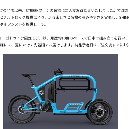
クの発表以来、STREEKファンの皆様には大変お待たせいたしました。特注
チルトロック機構により、走る楽しさと荷物の積みやすさを実現し、SHIMANO
ダルアシストを提供します。
EKカーゴトライク限定モデルは、月産約10台のペースで日本で組み立てを行い、
様
には、夏にかけて先着順でお届けします。納品予定日はご注文後すぐにお