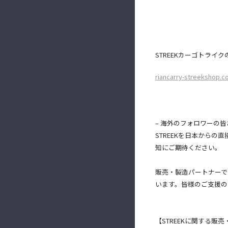
STREEKカーゴトライク
riancarry-streekshop.c
– 海外のフォロワーの
STREEKを日本からの直
知にご期待ください。
販売・製造パートナーであ
います。皆様のご支援のおかげ
【STREEKに関する販