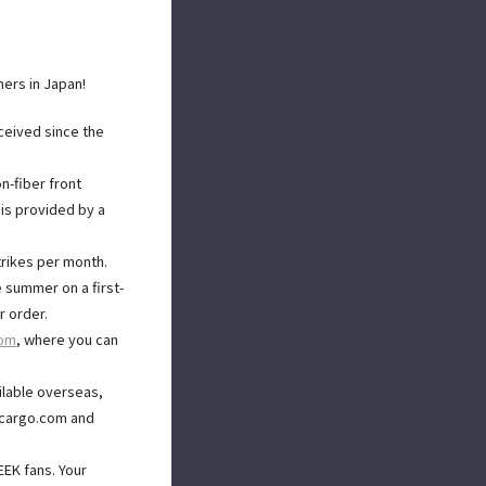
ers in Japan!
ceived since the
n-fiber front
 is provided by a
trikes per month.
e summer on a first-
r order.
com
, where you can
ailable overseas,
ekcargo.com and
EEK fans. Your