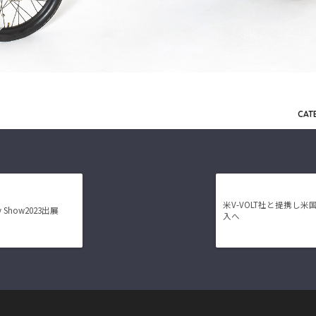
CAT
米V-VOLT社と提携し米
ty Show2023出展
入へ