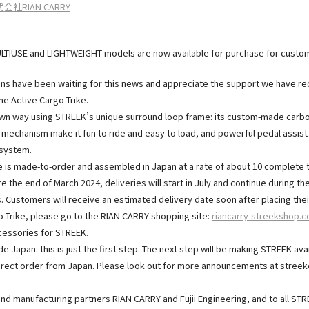
会社RIAN CARRY
LTIUSE and LIGHTWEIGHT models are now available for purchase for custom
ns have been waiting for this news and appreciate the support we have re
he Active Cargo Trike.
own way using STREEK’s unique surround loop frame: its custom-made carbo
k mechanism make it fun to ride and easy to load, and powerful pedal assist
system.
 is made-to-order and assembled in Japan at a rate of about 10 complete 
 the end of March 2024, deliveries will start in July and continue during th
. Customers will receive an estimated delivery date soon after placing thei
 Trike, please go to the RIAN CARRY shopping site:
riancarry-streekshop.
cessories for STREEK.
de Japan: this is just the first step. The next step will be making STREEK av
 direct order from Japan. Please look out for more announcements at stre
and manufacturing partners RIAN CARRY and Fujii Engineering, and to all STR