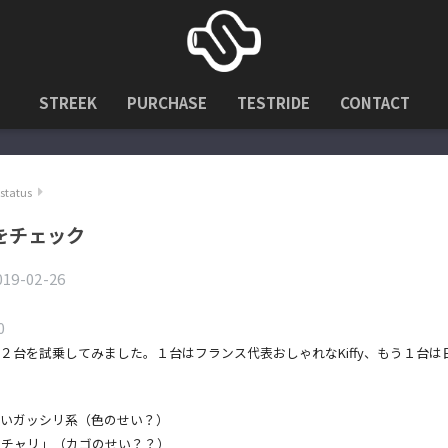
STREEK
PURCHASE
TESTRIDE
CONTACT
status
をチェック
019-02-26
0
２台を試乗してみました。１台はフランス代表おしゃれなKiffy、もう１台は
こいいガッシリ系（色のせい？）
マチャリ」（カゴのせい？？）