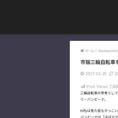
ホーム
Development 
市販三輪自転車
2017-02-25
2
Post Views:
7,88
三輪自転車の参考として
リ・バンビーナ。
Kiffyは見た目もかっ
バンビーナは「ほぼマ