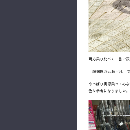
両方乗り比べて一言で表
「超個性派vs超平凡」
やっぱり実際乗ってみな
色々参考になりました。