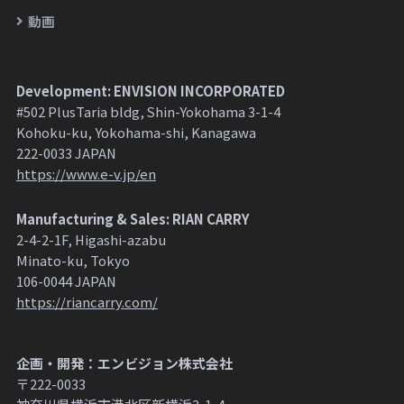
動画
Development: ENVISION INCORPORATED
#502 PlusTaria bldg, Shin-Yokohama 3-1-4
Kohoku-ku, Yokohama-shi, Kanagawa
222-0033 JAPAN
https://www.e-v.jp/en
Manufacturing & Sales: RIAN CARRY
2-4-2-1F, Higashi-azabu
Minato-ku, Tokyo
106-0044 JAPAN
https://riancarry.com/
企画・開発：エンビジョン株式会社
〒222-0033